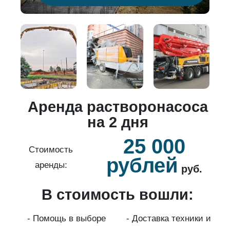
о
Аренда растворонасоса
й
на 2 дня
25 000
б.
Стоимость
рублей
аренды:
руб.
В стоимость вошли:
нды
с
- Помощь в выборе
- Доставка техники и